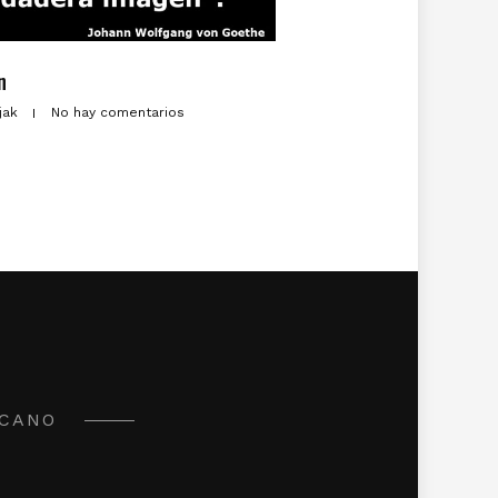
n
zjak
No hay comentarios
ICANO