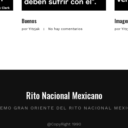
Buenos
Image
por
Yitzjak
No hay comentarios
por
Yit
Rito Nacional Mexicano
EMO GRAN ORIENTE DEL RITO NACIONAL MEX
@CopyRight 1990