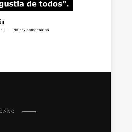
ión
zjak
No hay comentarios
ICANO