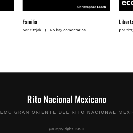
Familia
Libert
por
Yitzjak
No hay comentarios
por
Yit
Rito Nacional Mexicano
EMO GRAN ORIENTE DEL RITO NACIONAL MEX
@CopyRight 1990