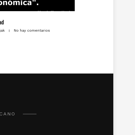
ad
zjak
No hay comentarios
ICANO